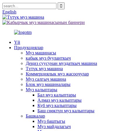
English
Үй
Продукциялар
Муз машинасы
кабык муз бууланткыч
Деңиз суусунан муздаткыч машина
Түтүк муз машина
Коммерциялык муз жасоочулар
Муз салгыч машина
Блок муз машиналары
Муз калыптары
Бал муз калыптары
Алмаз муз калыптары
Куб муз калыптары
Баш сөөктүн муз калыптары
Башкалар
Муз баштыгы
Муз майдалагыч