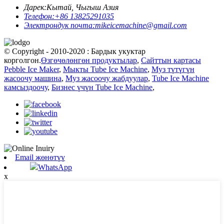
Дарек:
Кытай, Чыгыш Азия
Телефон:
+86 13825291035
Электрондук почта:
mikeicemachine@gmail.com
© Copyright - 2010-2020 : Бардык укуктар
корголгон.
Өзгөчөлөнгөн продуктылар
,
Сайттын картасы
Pebble Ice Maker
,
Мыкты Tube Ice Machine
,
Муз түтүгүн
жасоочу машина
,
Муз жасоочу жабдуулар
,
Tube Ice Machine
камсыздоочу
,
Бизнес үчүн Tube Ice Machine
,
Email жөнөтүү
WhatsApp
x