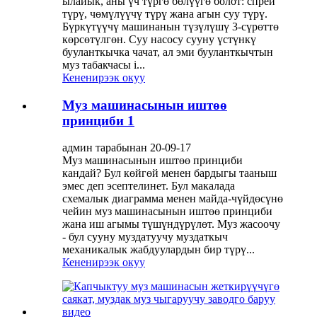
ылайык, аны үч түргө бөлүүгө болот: спрей
түрү, чөмүлүүчү түрү жана агын суу түрү.
Бүркүтүүчү машинанын түзүлүшү 3-сүрөттө
көрсөтүлгөн. Суу насосу сууну үстүнкү
бууланткычка чачат, ал эми бууланткычтын
муз табакчасы i...
Кененирээк окуу
Муз машинасынын иштөө
принциби 1
админ тарабынан 20-09-17
Муз машинасынын иштөө принциби
кандай? Бул көйгөй менен бардыгы тааныш
эмес деп эсептелинет. Бул макалада
схемалык диаграмма менен майда-чүйдөсүнө
чейин муз машинасынын иштөө принциби
жана иш агымы түшүндүрүлөт. Муз жасоочу
- бул сууну муздатуучу муздаткыч
механикалык жабдуулардын бир түрү...
Кененирээк окуу