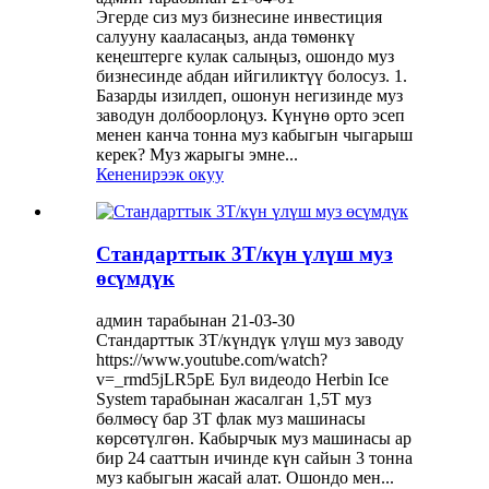
Эгерде сиз муз бизнесине инвестиция
салууну кааласаңыз, анда төмөнкү
кеңештерге кулак салыңыз, ошондо муз
бизнесинде абдан ийгиликтүү болосуз. 1.
Базарды изилдеп, ошонун негизинде муз
заводун долбоорлоңуз. Күнүнө орто эсеп
менен канча тонна муз кабыгын чыгарыш
керек? Муз жарыгы эмне...
Кененирээк окуу
Стандарттык 3T/күн үлүш муз
өсүмдүк
админ тарабынан 21-03-30
Стандарттык 3Т/күндүк үлүш муз заводу
https://www.youtube.com/watch?
v=_rmd5jLR5pE Бул видеодо Herbin Ice
System тарабынан жасалган 1,5Т муз
бөлмөсү бар 3T флак муз машинасы
көрсөтүлгөн. Кабырчык муз машинасы ар
бир 24 сааттын ичинде күн сайын 3 тонна
муз кабыгын жасай алат. Ошондо мен...