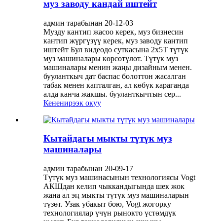
муз заводу кандай иштейт
админ тарабынан 20-12-03
Музду кантип жасоо керек, муз бизнесин
кантип жүргүзүү керек, муз заводу кантип
иштейт Бул видеодо суткасына 2x5T түтүк
муз машиналары көрсөтүлөт. Түтүк муз
машиналары менин жаңы дизайным менен.
бууланткыч дат баспас болоттон жасалган
табак менен капталган, ал көбүк караганда
алда канча жакшы. бууланткычтын сер...
Кененирээк окуу
Кытайдагы мыкты түтүк муз
машиналары
админ тарабынан 20-09-17
Түтүк муз машинасынын технологиясы Vogt
АКШдан келип чыккандыгында шек жок
жана ал эң мыкты түтүк муз машиналарын
түзөт. Узак убакыт бою, Vogt жогорку
технологиялар үчүн рынокто үстөмдүк