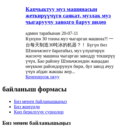
Капчыктуу муз машинасын
жеткирүүчүгө саякат, муздак муз
чыгаруучу заводго баруу видео
админ тарабынан 20-07-11
Күнүнө 30 тонна муз чыгарган машина?! 一
台每天制造30吨冰的机器？！ Бүгүн биз
Шэньчжэнге баратабыз, муз үлүштөрүн
жасоочу машина чыгарган заводду текшерүү
үчүн, Бао району Шэньчжэндин жаңыдан
өнүккөн райондорунун бири, бул завод ачуу
үчүн абдан жакшы жер...
Кененирээк окуу
байланыш формасы
Биз менен байланышыңыз
Биз жөнүндө
Көп берилүүчү суроолор
Биз менен байланышыңыз