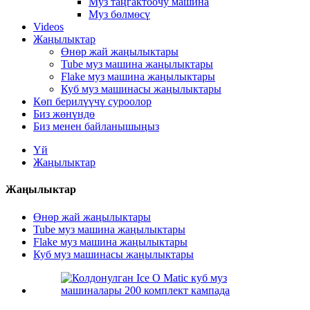
Муз таңгактоочу машина
Муз бөлмөсү
Videos
Жаңылыктар
Өнөр жай жаңылыктары
Tube муз машина жаңылыктары
Flake муз машина жаңылыктары
Куб муз машинасы жаңылыктары
Көп берилүүчү суроолор
Биз жөнүндө
Биз менен байланышыңыз
Үй
Жаңылыктар
Жаңылыктар
Өнөр жай жаңылыктары
Tube муз машина жаңылыктары
Flake муз машина жаңылыктары
Куб муз машинасы жаңылыктары