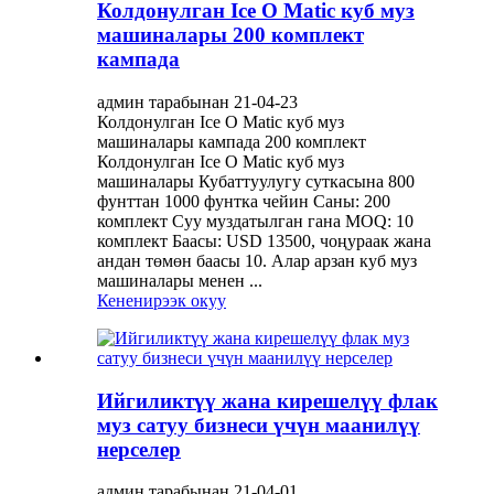
Колдонулган Ice O Matic куб муз
машиналары 200 комплект
кампада
админ тарабынан 21-04-23
Колдонулган Ice O Matic куб муз
машиналары кампада 200 комплект
Колдонулган Ice O Matic куб муз
машиналары Кубаттуулугу суткасына 800
фунттан 1000 фунтка чейин Саны: 200
комплект Суу муздатылган гана MOQ: 10
комплект Баасы: USD 13500, чоңураак жана
андан төмөн баасы 10. Алар арзан куб муз
машиналары менен ...
Кененирээк окуу
Ийгиликтүү жана кирешелүү флак
муз сатуу бизнеси үчүн маанилүү
нерселер
админ тарабынан 21-04-01