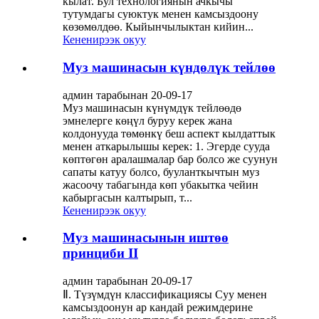
кылат. Бул технологиянын ачкычы
тутумдагы суюктук менен камсыздоону
көзөмөлдөө. Кыйынчылыктан кийин...
Кененирээк окуу
Муз машинасын күндөлүк тейлөө
админ тарабынан 20-09-17
Муз машинасын күнүмдүк тейлөөдө
эмнелерге көңүл буруу керек жана
колдонууда төмөнкү беш аспект кылдаттык
менен аткарылышы керек: 1. Эгерде сууда
көптөгөн аралашмалар бар болсо же суунун
сапаты катуу болсо, бууланткычтын муз
жасоочу табагында көп убакытка чейин
кабыргасын калтырып, т...
Кененирээк окуу
Муз машинасынын иштөө
принциби II
админ тарабынан 20-09-17
Ⅱ. Түзүмдүн классификациясы Суу менен
камсыздоонун ар кандай режимдерине