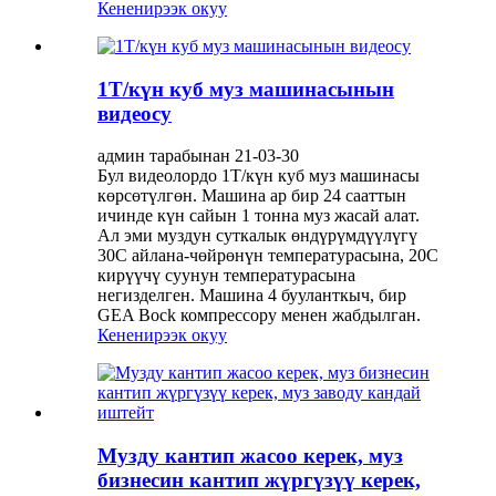
Кененирээк окуу
1Т/күн куб муз машинасынын
видеосу
админ тарабынан 21-03-30
Бул видеолордо 1T/күн куб муз машинасы
көрсөтүлгөн. Машина ар бир 24 сааттын
ичинде күн сайын 1 тонна муз жасай алат.
Ал эми муздун суткалык өндүрүмдүүлүгү
30С айлана-чөйрөнүн температурасына, 20C
кирүүчү суунун температурасына
негизделген. Машина 4 бууланткыч, бир
GEA Bock компрессору менен жабдылган.
Кененирээк окуу
Музду кантип жасоо керек, муз
бизнесин кантип жүргүзүү керек,