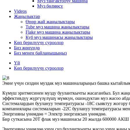
Муз таңгактоочу машина
Муз бөлмөсү
Videos
Жаңылыктар
Өнөр жай жаңылыктары
Tube муз машина жаңылыктары
Flake муз машина жаңылыктары
Куб муз машинасы жаңылыктары
Көп берилүүчү суроолор
Биз жөнүндө
Биз менен байланышыңыз
Үй
Көп берилүүчү суроолор
Эмне үчүн сиздин муздак муз машиналарыңыз башка кытайлык
Күмүш эритмесинен музду бууланткычты жасаганбыз. Бул жаң
эффективдүү жүргүзүлүшү мүмкүн, ошондуктан муз жасоо абдан
Системалардын буулануу температурасы -18С сыяктуу жогору 
компаниялары системаларын -22C буулануу температурасы ме
Энергияны үнөмдөө = Электр энергиясын үнөмдөө.
Бир суткасына 20T флак муз машинасы 20 жылда 600000 АКШ до
Энергияны үнөмдөө үчүн сиз бууланткычты жасоо үчүн жаңы м