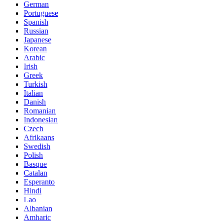
German
Portuguese
Spanish
Russian
Japanese
Korean
Arabic
Irish
Greek
Turkish
Italian
Danish
Romanian
Indonesian
Czech
Afrikaans
Swedish
Polish
Basque
Catalan
Esperanto
Hindi
Lao
Albanian
Amharic