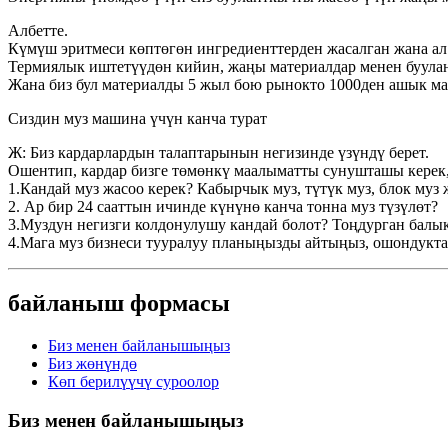
Албетте.
Күмүш эритмеси көптөгөн ингредиенттерден жасалган жана ал с
Термиялык иштетүүдөн кийин, жаңы материалдар менен буулантк
Жана биз бул материалды 5 жыл бою рынокто 1000ден ашык м
Сиздин муз машина үчүн канча турат
Ж: Биз кардарлардын талаптарынын негизинде үзүндү берет.
Ошентип, кардар бизге төмөнкү маалыматты сунушташы керек, 
1.Кандай муз жасоо керек? Кабырчык муз, түтүк муз, блок муз
2. Ар бир 24 сааттын ичинде күнүнө канча тонна муз түзүлөт?
3.Муздун негизги колдонулушу кандай болот? Тоңдурган балы
4.Мага муз бизнеси тууралуу планыңызды айтыңыз, ошондукт
байланыш формасы
Биз менен байланышыңыз
Биз жөнүндө
Көп берилүүчү суроолор
Биз менен байланышыңыз