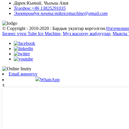
Дарек:
Кытай, Чыгыш Азия
Телефон:
+86 13825291035
Электрондук почта:
mikeicemachine@gmail.com
© Copyright - 2010-2020 : Бардык укуктар корголгон.
Өзгөчөлөн
Бизнес үчүн Tube Ice Machine
,
Муз жасоочу жабдуулар
,
Мыкты T
Email жөнөтүү
WhatsApp
x