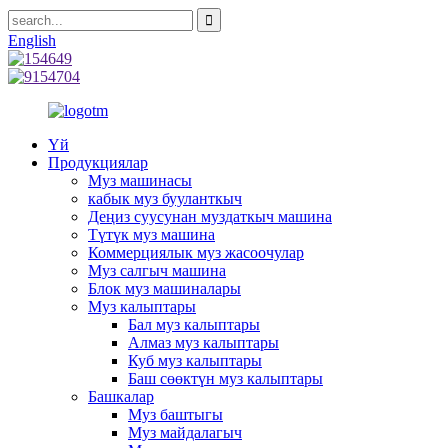
English
Үй
Продукциялар
Муз машинасы
кабык муз бууланткыч
Деңиз суусунан муздаткыч машина
Түтүк муз машина
Коммерциялык муз жасоочулар
Муз салгыч машина
Блок муз машиналары
Муз калыптары
Бал муз калыптары
Алмаз муз калыптары
Куб муз калыптары
Баш сөөктүн муз калыптары
Башкалар
Муз баштыгы
Муз майдалагыч