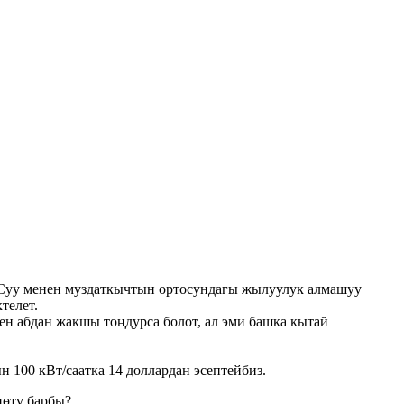
 Суу менен муздаткычтын ортосундагы жылуулук алмашуу
телет.
н абдан жакшы тоңдурса болот, ал эми башка кытай
 100 кВт/саатка 14 доллардан эсептейбиз.
нөтү барбы?