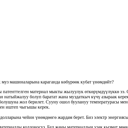
 муз машиналарына караганда көбүрөөк кубат үнөмдөйт?
ы патенттелген материал мыкты жылуулук өткөрүмдүүлүккө ээ.
 натыйжалуу болуп баратат жана муздаткыч күчү азыраак керек
болушуна жол берилет. Сууну ошол буулануу температурасы мене
нен иштеп чыгышы керек.
лларына чейин үнөмдөөгө жардам берет. Биз электр энергиясын
атериалды колдоносуз. Бул жаңы материалдын узак кызмат мөө