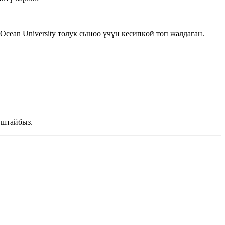
cean University толук сыноо үчүн кесипкөй топ жалдаган.
уштайбыз.