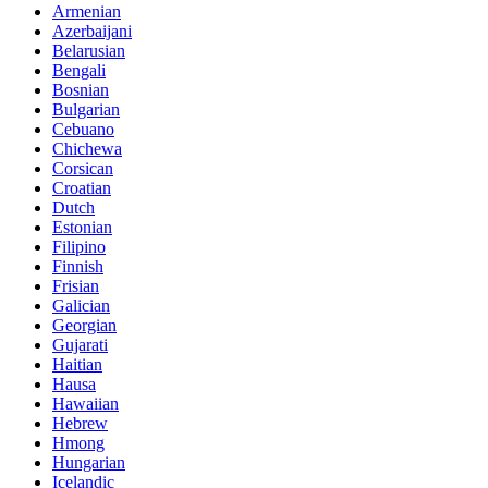
Armenian
Azerbaijani
Belarusian
Bengali
Bosnian
Bulgarian
Cebuano
Chichewa
Corsican
Croatian
Dutch
Estonian
Filipino
Finnish
Frisian
Galician
Georgian
Gujarati
Haitian
Hausa
Hawaiian
Hebrew
Hmong
Hungarian
Icelandic