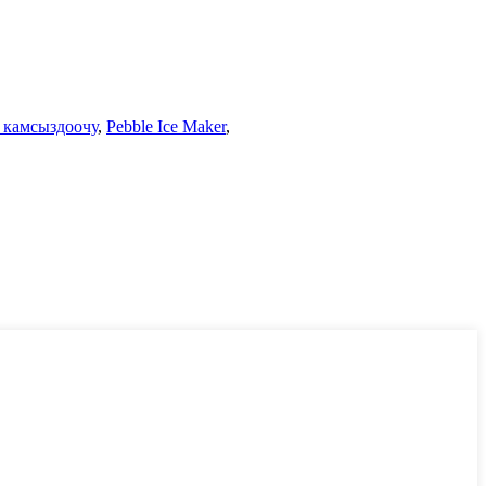
e камсыздоочу
,
Pebble Ice Maker
,