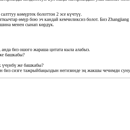
алттуу көмүртек болоттон 2 эсе күчтүү.
ычтар өмүр бою эч кандай кемчиликсиз болот. Биз Zhangjiang O
ашина менен сынап көрдүк.
анда биз ошого жараша цитата кыла алабыз.
 же башкабы?
к үчүнбү же башкабы?
ан биз сизге тажрыйбаңыздын негизинде эң жакшы чечимди сун