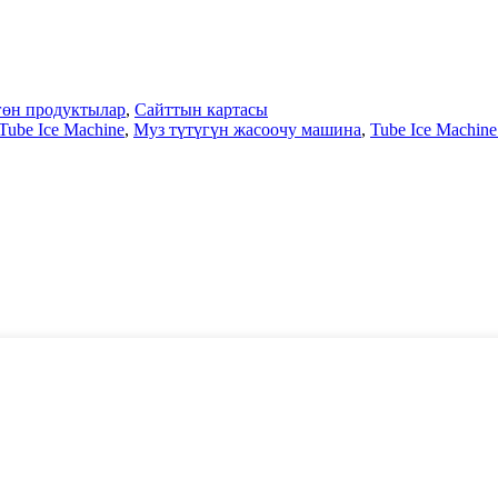
гөн продуктылар
,
Сайттын картасы
ube Ice Machine
,
Муз түтүгүн жасоочу машина
,
Tube Ice Machin