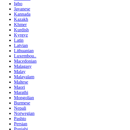
Igbo
Javanese
Kannada
Kazakh
Khmer
Kurdish
Kyrgyz
Latin
Latvian
Lithuanian
Luxembou..
Macedonian
Malagasy
Malay
Malayalam
Maltese
Maori
Marathi
Mongolian
Burmese
Nepali
Norwegian
Pashto
Persian
Punjabi